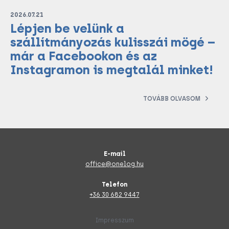
2026.07.21
Lépjen be velünk a
szállítmányozás kulisszái mögé –
már a Facebookon és az
Instagramon is megtalál minket!
TOVÁBB OLVASOM
E-mail
office@onelog.hu
Telefon
+36 30 682 9447
Impresszum