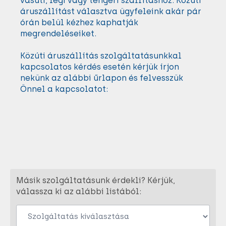
vasúti, légi vagy tengeri szállításhoz. Közúti
áruszállítást választva ügyfeleink akár pár
órán belül kézhez kaphatják
megrendeléseiket.
Közúti áruszállítás szolgáltatásunkkal
kapcsolatos kérdés esetén kérjük írjon
nekünk az alábbi űrlapon és felvesszük
Önnel a kapcsolatot:
Másik szolgáltatásunk érdekli? Kérjük,
válassza ki az alábbi listából: