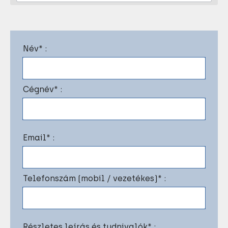
Név* :
Cégnév* :
Email* :
Telefonszám (mobil / vezetékes)* :
Részletes leírás és tudnivalók* :